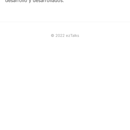
desarrollo y desarrollados.
© 2022 ezTalks