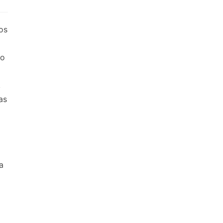
os
eo
,
as
a