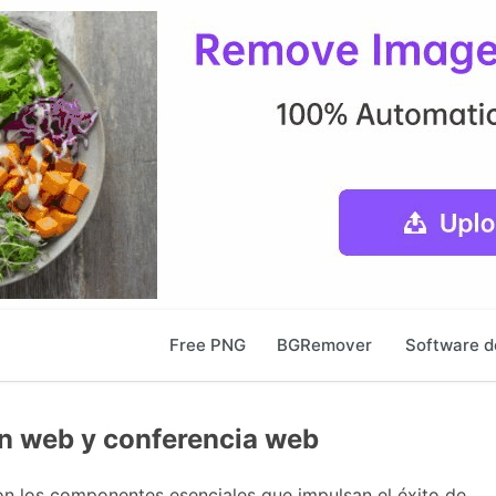
Free PNG
BGRemover
Software d
ón web y conferencia web
on los componentes esenciales que impulsan el éxito de