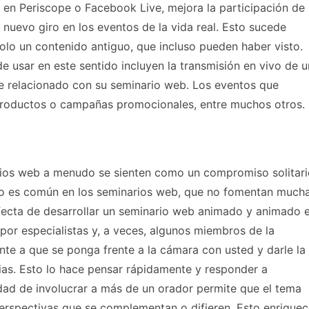
en Periscope o Facebook Live, mejora la participación de 
 nuevo giro en los eventos de la vida real. Esto sucede
olo un contenido antiguo, que incluso pueden haber visto.
e usar en este sentido incluyen la transmisión en vivo de 
e relacionado con su seminario web. Los eventos que
 productos o campañas promocionales, entre muchos otros.
rios web a menudo se sienten como un compromiso solitari
Esto es común en los seminarios web, que no fomentan much
rfecta de desarrollar un seminario web animado y animado 
or especialistas y, a veces, algunos miembros de la
ente a que se ponga frente a la cámara con usted y darle la
as. Esto lo hace pensar rápidamente y responder a
ad de involucrar a más de un orador permite que el tema
perspectivas que se complementan o difieren. Esto enrique