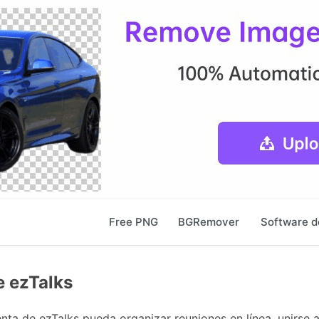
Free PNG
BGRemover
Software d
e ezTalks
nta de ezTalks pueda organizar reuniones en línea, unirse 