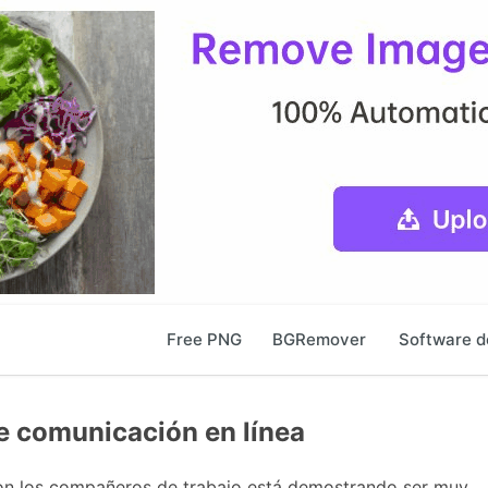
Free PNG
BGRemover
Software d
e comunicación en línea
con los compañeros de trabajo está demostrando ser muy