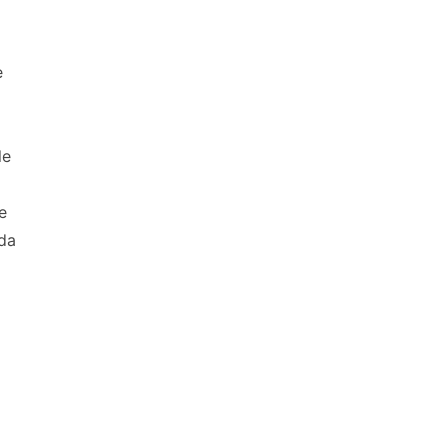
e
le
e
da