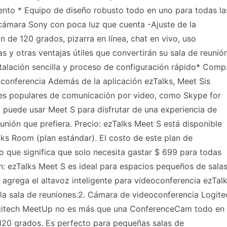
ento * Equipo de diseño robusto todo en uno para todas la
 cámara Sony con poca luz que cuenta -Ajuste de la
de 120 grados, pizarra en línea, chat en vivo, uso
s y otras ventajas útiles que convertirán su sala de reunió
talación sencilla y proceso de configuración rápido* Comp
conferencia Además de la aplicación ezTalks, Meet Sis
nes populares de comunicación por video, como Skype for
o, puede usar Meet S para disfrutar de una experiencia de
eunión que prefiera. Precio: ezTalks Meet S está disponible
ks Room (plan estándar). El costo de este plan de
 lo que significa que solo necesita gastar $ 699 para todas
n: ezTalks Meet S es ideal para espacios pequeños de sala
si agrega el altavoz inteligente para videoconferencia ezTal
 la sala de reuniones.2. Cámara de videoconferencia Logite
gitech MeetUp no es más que una ConferenceCam todo en
120 grados. Es perfecto para pequeñas salas de