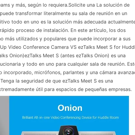
s y más, según lo requiera.Solicite una La solución de
uede transformar literalmente su sala de reunión en un
sitivo todo en uno es la solución más adecuada actualment
ápido proceso de instalación. En este artículo, los dos
no más utilizados y populares que puede incorporar a sus
etUp Video Conference Camera VS ezTalks Meet S for Hudd
lks Onion)ezTalks Meet S (antes ezTalks Onion) es una
lucionaria y todo en uno para cualquier sala de reunión. Est
o incorporado, micrófonos, parlantes y una cámara avanza
 Tenga la seguridad de que ezTalks Meet S es una
extremadamente útil para espacios de pequeñas empresas.