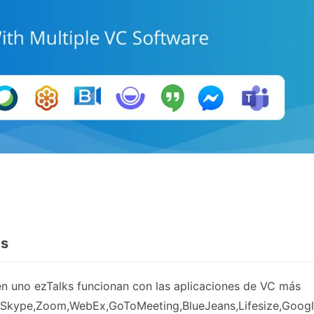
as
en uno ezTalks funcionan con las aplicaciones de VC más
s,Skype,Zoom,WebEx,GoToMeeting,BlueJeans,Lifesize,Goog