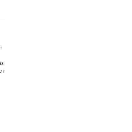
s
es
ar