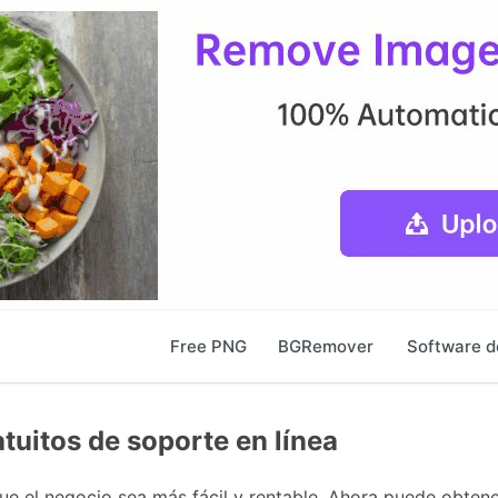
Free PNG
BGRemover
Software d
tuitos de soporte en línea
ue el negocio sea más fácil y rentable. Ahora puede obten