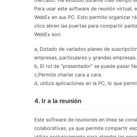
mercado. Ha existido durante más tiempo en
Para usar este software de reunión virtual,
WebEx en sus PC. Esto permite organizar rá
clics abren las puertas para compartir panta
WebEx son:
a, Dotado de variados planes de suscripci
empresas, particulares y grandes empresas.
b, El rol de “presentador” se puede pasar fá
c,Permite charlar cara a cara.
d, utiliza aplicaciones en la PC, lo que per
4. Ir a la reunión
Este software de reuniones en línea se cons
colaborativas, ya que permite compartir es
utiliza exclusivamente para atender las nec