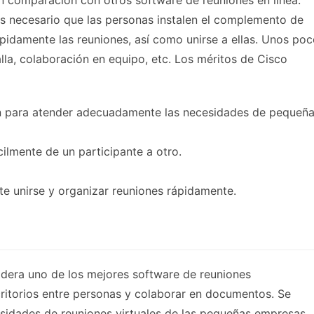
 comparación con otros software de reuniones en línea.
 es necesario que las personas instalen el complemento de
pidamente las reuniones, así como unirse a ellas. Unos po
lla, colaboración en equipo, etc. Los méritos de Cisco
ón para atender adecuadamente las necesidades de pequeñ
cilmente de un participante a otro.
mite unirse y organizar reuniones rápidamente.
idera uno de los mejores software de reuniones
critorios entre personas y colaborar en documentos. Se
esidades de reuniones virtuales de las pequeñas empresas.