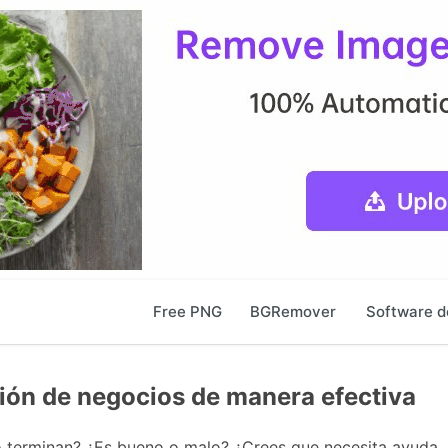
Free PNG
BGRemover
Software d
ión de negocios de manera efectiva
o terminan? ¿Es bueno o malo? ¿Crees que necesita ayuda